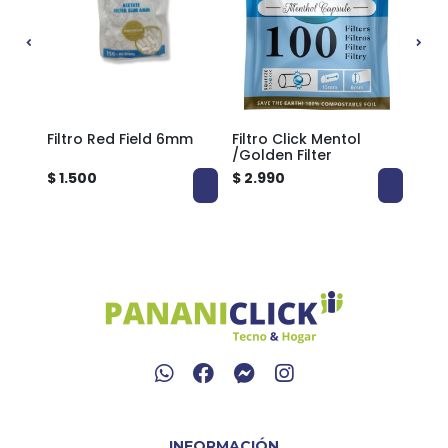
m
Filtro Red Field 6mm
Filtro Click Mentol
Filt
/Golden Filter
Men
$ 1.500
$ 2.990
$ 1.
INFORMACIÓN