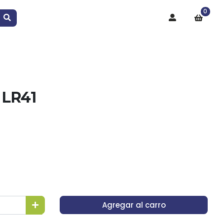
0
 LR41
Agregar al carro