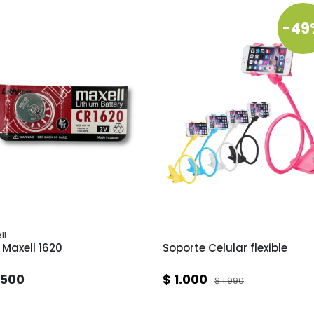
-49
ll
 Maxell 1620
Soporte Celular flexible
.500
$ 1.000
$ 1.990