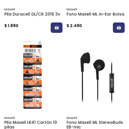
Maxell
Maxell
Pila Duracell DL/CR 2016 3v
Fono Maxell ML In-Ear Bolsa
$ 1.890
$ 2.490
Maxell
Maxell
Pila Maxell LR41 Cartón 10
Fono Maxell ML StereoBuds
pilas
EB-mic