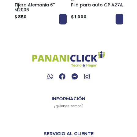
 476A
Tijera Alemania 6''
Pila para auto GP A27A
Pila
M2006
$ 850
$ 1.000
$ 1.
INFORMACIÓN
¿quienes somos?
SERVICIO AL CLIENTE