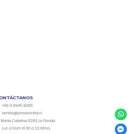
ONTÁCTANOS
+56 9 6645 8085
ventas@pananiclick.cl
Bahía Catalina 11293, La Florida
Lun a Dom 10:30 a 22:30hrs