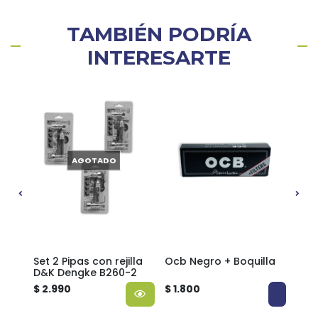
TAMBIÉN PODRÍA
INTERESARTE
AGOTADO
Set 2 Pipas con rejilla
Ocb Negro + Boquilla
Reji
D&K Dengke B260-2
$ 2.990
$ 1.800
$ 2