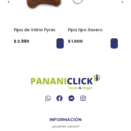
l
Pipa de Vidrio Pyrex
Pipa tipo llavero
Set 
D&K
$ 2.990
$ 1.000
$ 2.
INFORMACIÓN
¿quienes somos?