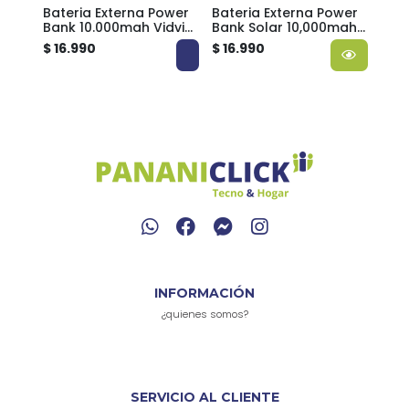
vie
Bateria Externa Power
Bateria Externa Power
Bate
Bank 10.000mah Vidvie
Bank Solar 10,000mah
Ban
USB
PB771
Tecnolab TL570
mag
$ 16.990
$ 16.990
$ 27
TL4
INFORMACIÓN
¿quienes somos?
SERVICIO AL CLIENTE