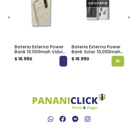
AGOTADO
vie
Bateria Externa Power
Bateria Externa Power
Bate
Bank 10.000mah Vidvie
Bank Solar 10,000mah
Ban
USB
PB771
Tecnolab TL570
Tec
$ 16.990
$ 16.990
$ 16