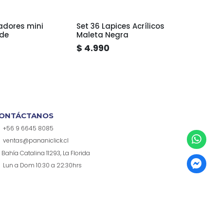
adores mini
Set 36 Lapices Acrílicos
Set 6
de
Maleta Negra
Male
$ 4.990
$ 7.
ONTÁCTANOS
+56 9 6645 8085
ventas@pananiclick.cl
Bahía Catalina 11293, La Florida
Lun a Dom 10:30 a 22:30hrs