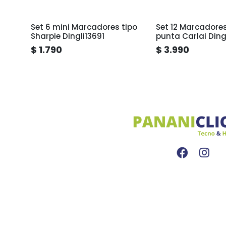
Set 6 mini Marcadores tipo
Set 12 Marcadore
Sharpie Dingli13691
punta Carlai Ding
Tarro
$ 1.790
$ 3.990