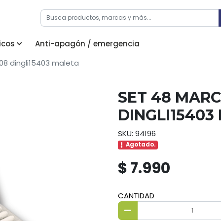
icos
Anti-apagón / emergencia
08 dingli15403 maleta
SET 48 MARC
DINGLI15403
SKU: 94196
Agotado.
$ 7.990
CANTIDAD