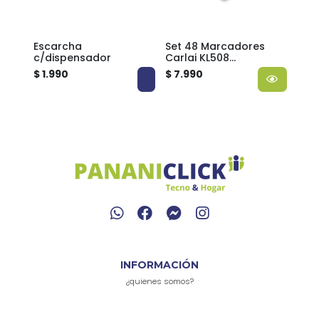
licos
Escarcha
Set 48 Marcadores
Set
c/dispensador
Carlai KL508
dobl
Dingli15403 Maleta
Ding
$ 1.990
$ 7.990
$ 3.
INFORMACIÓN
¿quienes somos?