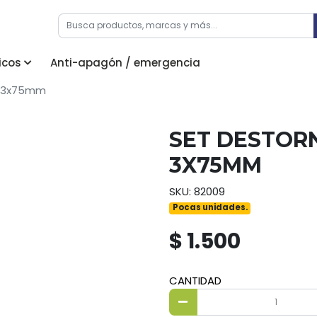
icos
Anti-apagón / emergencia
ls 3x75mm
SET DESTOR
3X75MM
SKU: 82009
Pocas unidades.
$ 1.500
CANTIDAD