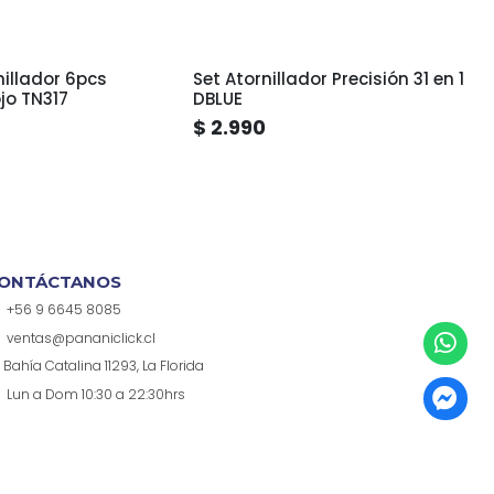
nillador 6pcs
Set Atornillador Precisión 31 en 1
ojo TN317
DBLUE
$ 2.990
ONTÁCTANOS
+56 9 6645 8085
ventas@pananiclick.cl
Bahía Catalina 11293, La Florida
Lun a Dom 10:30 a 22:30hrs