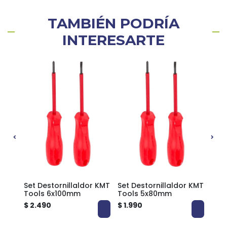
TAMBIÉN PODRÍA
INTERESARTE
Set Destornillaldor KMT
Set Destornillaldor KMT
Set 
BLUE
Tools 6x100mm
Tools 5x80mm
6pcs
TN3
$ 2.490
$ 1.990
$ 5.