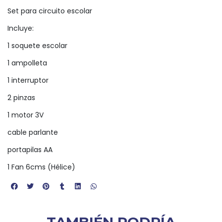
Set para circuito escolar
Incluye:
1 soquete escolar
1 ampolleta
1 interruptor
2 pinzas
1 motor 3V
cable parlante
portapilas AA
1 Fan 6cms (Hélice)
TAMBIÉN PODRÍA