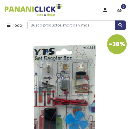
0
Todo
-36%