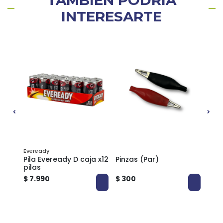
INTERESARTE
Eveready
Ever
Pila Eveready D caja x12
Pinzas (Par)
Pila
pilas
$ 7.990
$ 300
$ 3