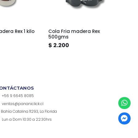
dera Rex 1 kilo
Cola Fria madera Rex
Silic
500gms
$ 2.200
$ 2.
ONTÁCTANOS
+56 9 6645 8085
ventas@pananiclick.cl
Bahía Catalina 11293, La Florida
Lun a Dom 10:30 a 22:30hrs