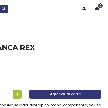
0
ANCA REX
Agregar al carro
 adhesivo sellador tixotrópico, mono-componente, de uso