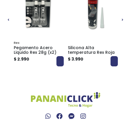
Rex
ras
Pegamento Acero
Silicona Alta
Sili
Liquido Rex 28g (x2)
temperatura Rex Roja
$ 2.990
$ 3.990
$ 2.