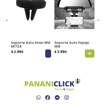
AGOTADO
ero
Soporte Auto iman IRM
Soporte Auto Espejo
Sop
M1724
IRM
M17
$ 2.990
$ 3.990
$ 3.