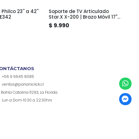
Philco 23'' a 42''
Soporte de TV Articulado
Sopor
TE342
Star.X X-200 | Brazo Móvil 17"
Refor
a 42" pulgadas
a 65"
$ 9.990
$ 19
ONTÁCTANOS
+56 9 6645 8085
ventas@pananiclick.cl
Bahía Catalina 11293, La Florida
Lun a Dom 10:30 a 22:30hrs