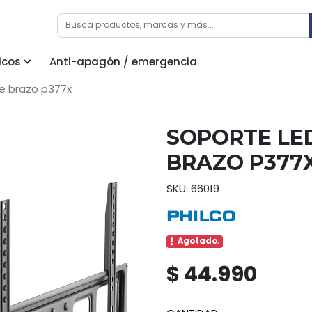
icos
Anti-apagón / emergencia
ble brazo p377x
SOPORTE LED 
BRAZO P377
SKU: 66019
Agotado.
$ 44.990