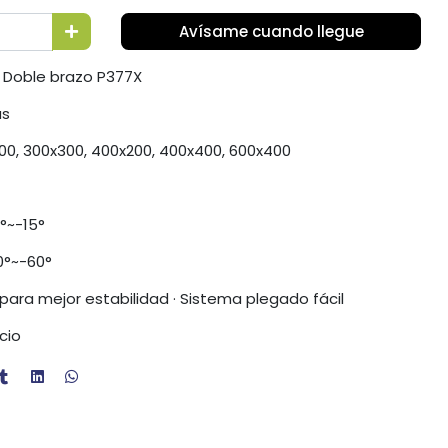
Avísame cuando llegue
'' Doble brazo P377X
as
0, 300x300, 400x200, 400x400, 600x400
5°~-15°
0°~-60°
 para mejor estabilidad · Sistema plegado fácil
cio