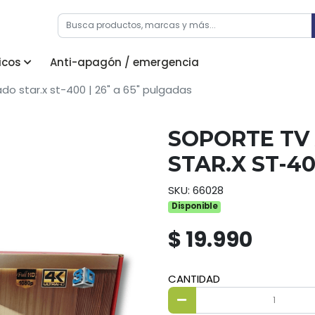
icos
Anti-apagón / emergencia
do star.x st-400 | 26" a 65" pulgadas
SOPORTE TV
STAR.X ST-40
SKU: 66028
Disponible
$ 19.990
CANTIDAD