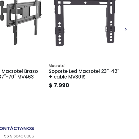
Macrotel
Philco
 Macrotel Brazo
Soporte Led Macrotel 23''-42''
Soport
37''-70'' MV463
+ cable MV301S
Fijo 
$ 7.990
$ 15
ONTÁCTANOS
+56 9 6645 8085