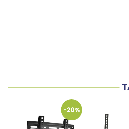
T
-20%