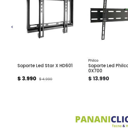
Philco
asta
Soporte Led Star X HD601
Soporte Led Philco 
0X700
$ 3.990
$ 13.990
$ 4.990