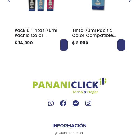
Pack 6 Tintas 70ml
Tinta 70ml Pacific
Pack
con
Pacific Color
Color Compatible
com
Compatible EPSON 673
EPSON 673 ECOTANK
Brot
$ 14.990
$ 2.990
$ 9.
ECOTANK
PCT
INFORMACIÓN
¿quienes somos?