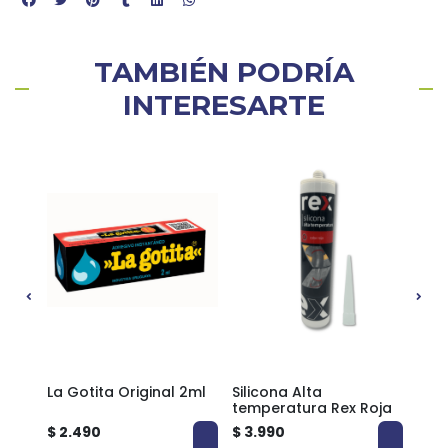
TAMBIÉN PODRÍA
INTERESARTE
je
La Gotita Original 2ml
Silicona Alta
Sili
temperatura Rex Roja
$ 2.490
$ 3.990
$ 2.