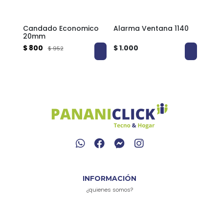
Candado Economico
Alarma Ventana 1140
Can
m |
20mm
75
$ 800
$ 1.000
$ 4.
$ 952
ado
INFORMACIÓN
¿quienes somos?