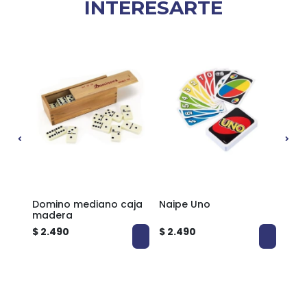
INTERESARTE
0%
glés
Domino mediano caja
Naipe Uno
Jue
madera
San
$ 2.490
$ 2.490
$ 3.