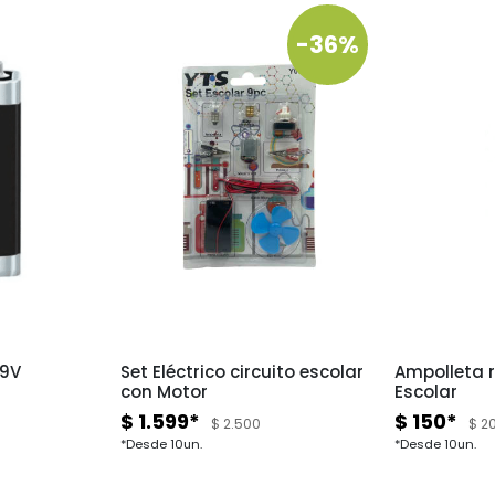
-36%
 9V
Set Eléctrico circuito escolar
Ampolleta r
con Motor
Escolar
$ 1.599*
$ 150*
$ 2.500
$ 2
*Desde 10un.
*Desde 10un.