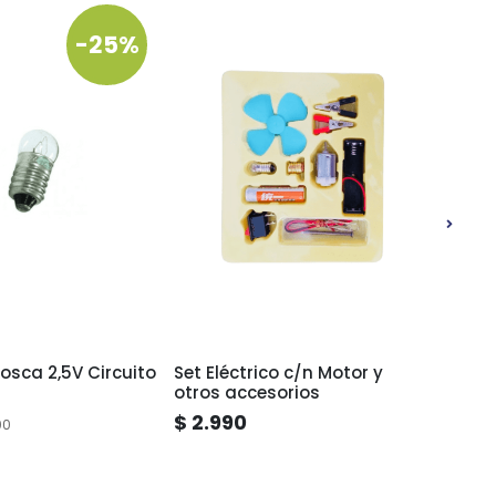
-25%
osca 2,5V Circuito
Set Eléctrico c/n Motor y
Soque
otros accesorios
Plást
$ 2.990
$ 40
00
*Desde