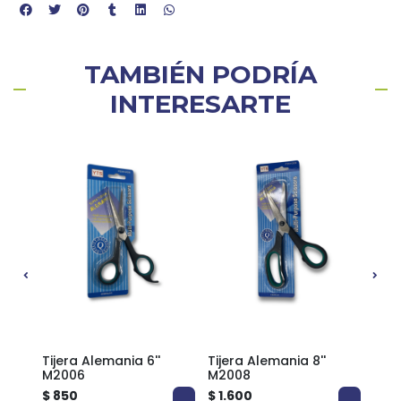
TAMBIÉN PODRÍA
INTERESARTE
+
Tijera Alemania 6''
Tijera Alemania 8''
Tije
M2006
M2008
M20
$ 850
$ 1.600
$ 1.