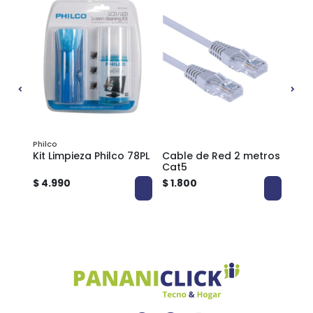
Philco
ts
Kit Limpieza Philco 78PL
Cable de Red 2 metros
Cable 
Cat5
Cat
$ 4.990
$ 1.800
$ 2.